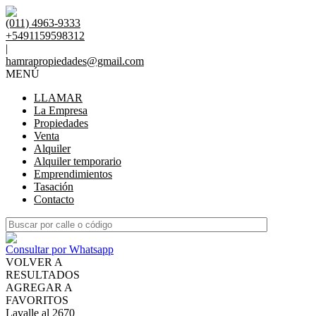
(011) 4963-9333
+5491159598312
|
hamrapropiedades@gmail.com
MENÚ
LLAMAR
La Empresa
Propiedades
Venta
Alquiler
Alquiler temporario
Emprendimientos
Tasación
Contacto
Consultar por Whatsapp
VOLVER A
RESULTADOS
AGREGAR A
FAVORITOS
Lavalle al 2670