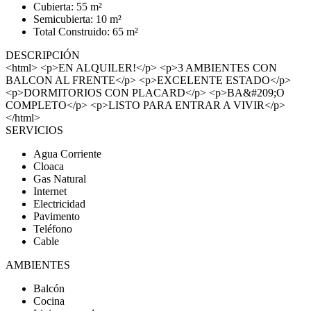
Cubierta: 55 m²
Semicubierta: 10 m²
Total Construido: 65 m²
DESCRIPCIÓN
<html> <p>EN ALQUILER!</p> <p>3 AMBIENTES CON
BALCON AL FRENTE</p> <p>EXCELENTE ESTADO</p>
<p>DORMITORIOS CON PLACARD</p> <p>BA&#209;O
COMPLETO</p> <p>LISTO PARA ENTRAR A VIVIR</p>
</html>
SERVICIOS
Agua Corriente
Cloaca
Gas Natural
Internet
Electricidad
Pavimento
Teléfono
Cable
AMBIENTES
Balcón
Cocina