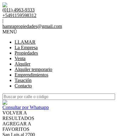
(011) 4963-9333
+5491159598312
|
hamrapropiedades@gmail.com
MENÚ
LLAMAR
La Empresa
Propiedades
Venta
Alquiler
Alquiler temporario
Emprendimientos
Tasación
Contacto
Consultar por Whatsapp
VOLVER A
RESULTADOS
AGREGAR A
FAVORITOS
San Luis al 2700