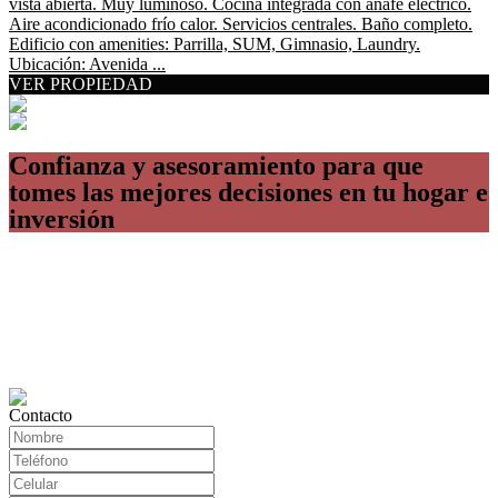
vista abierta. Muy luminoso. Cocina integrada con anafe eléctrico.
Aire acondicionado frío calor. Servicios centrales. Baño completo.
Edificio con amenities: Parrilla, SUM, Gimnasio, Laundry.
Ubicación: Avenida ...
VER PROPIEDAD
Confianza y asesoramiento para que
tomes las mejores decisiones en tu hogar e
inversión
Contacto