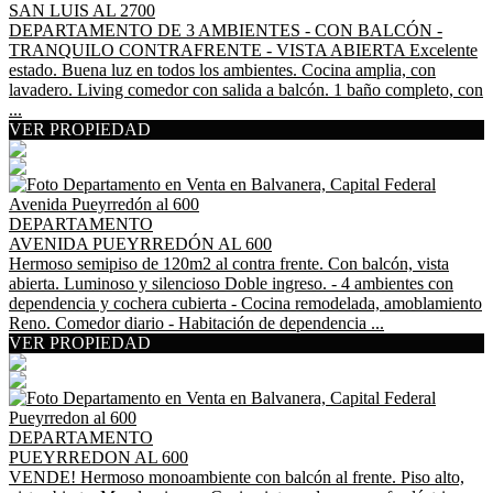
SAN LUIS AL 2700
DEPARTAMENTO DE 3 AMBIENTES - CON BALCÓN -
TRANQUILO CONTRAFRENTE - VISTA ABIERTA Excelente
estado. Buena luz en todos los ambientes. Cocina amplia, con
lavadero. Living comedor con salida a balcón. 1 baño completo, con
...
VER PROPIEDAD
DEPARTAMENTO
AVENIDA PUEYRREDÓN AL 600
Hermoso semipiso de 120m2 al contra frente. Con balcón, vista
abierta. Luminoso y silencioso Doble ingreso. - 4 ambientes con
dependencia y cochera cubierta - Cocina remodelada, amoblamiento
Reno. Comedor diario - Habitación de dependencia ...
VER PROPIEDAD
DEPARTAMENTO
PUEYRREDON AL 600
VENDE! Hermoso monoambiente con balcón al frente. Piso alto,