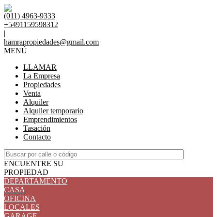
(011) 4963-9333
+5491159598312
|
hamrapropiedades@gmail.com
MENÚ
LLAMAR
La Empresa
Propiedades
Venta
Alquiler
Alquiler temporario
Emprendimientos
Tasación
Contacto
ENCUENTRE SU
PROPIEDAD
DEPARTAMENTO
CASA
OFICINA
LOCALES
GARAGE